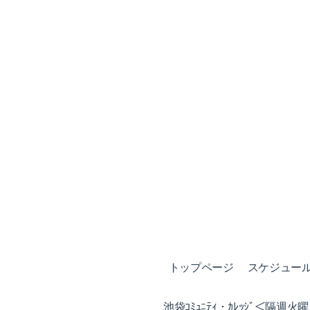
トップページ
スケジュール (
池袋ｺﾐｭﾆﾃｨ・ｶﾚｯｼﾞ＜隔週