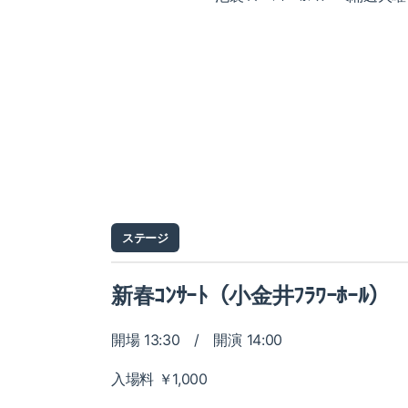
ステージ
新春ｺﾝｻｰﾄ（小金井ﾌﾗﾜｰﾎｰﾙ）
開場 13:30 / 開演 14:00
入場料 ￥1,000