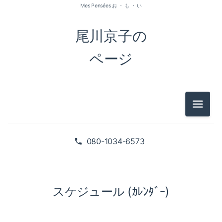
Mes Pensées お ・ も ・ い
尾川京子の
ページ
メニュ
080-1034-6573
スケジュール (ｶﾚﾝﾀﾞｰ)