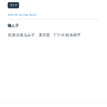
ライブ
2019-04-23 (Tue) 19:00～
蟻ん子
共演:古坂るみ子、美月恵 ﾋﾟｱﾆｽﾄ:松永裕平