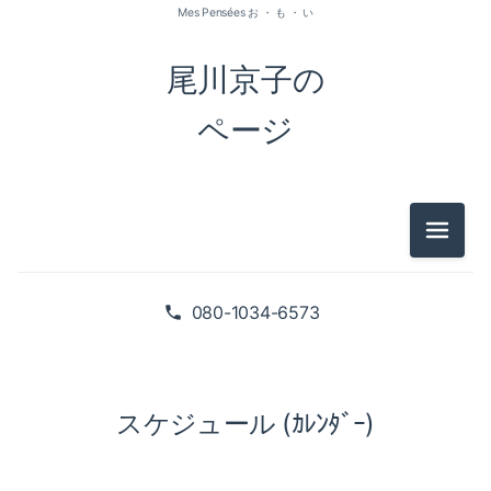
Mes Pensées お ・ も ・ い
尾川京子の
ページ
メニュ
080-1034-6573
スケジュール (ｶﾚﾝﾀﾞｰ)