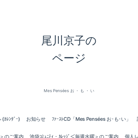
尾川京子の
ページ
Mes Pensées お ・ も ・ い
ｶﾚﾝﾀﾞｰ)
お知らせ
ﾌｧｰｽﾄCD「Mes Pensées お･も･い」
火曜＞のご案内
池袋ｺﾐｭﾆﾃｨ・ｶﾚｯｼﾞ＜毎週水曜＞のご案内
個人