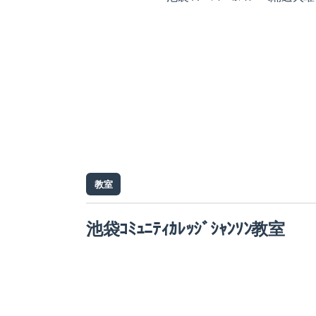
教室
池袋ｺﾐｭﾆﾃｨｶﾚｯｼﾞｼｬﾝｿﾝ教室