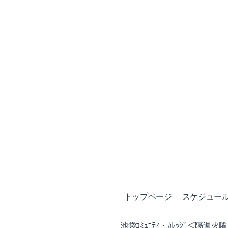
トップページ
スケジュール (
池袋ｺﾐｭﾆﾃｨ・ｶﾚｯｼﾞ＜隔週