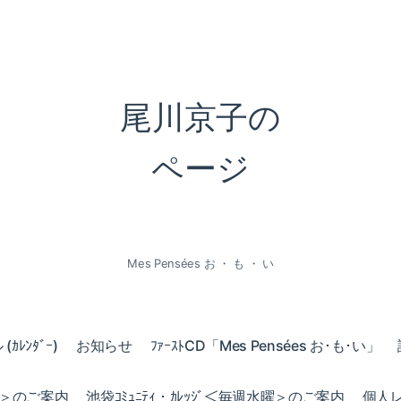
尾川京子の
ページ
Mes Pensées お ・ も ・ い
ｶﾚﾝﾀﾞｰ)
お知らせ
ﾌｧｰｽﾄCD「Mes Pensées お･も･い」
火曜＞のご案内
池袋ｺﾐｭﾆﾃｨ・ｶﾚｯｼﾞ＜毎週水曜＞のご案内
個人