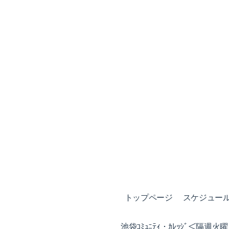
トップページ
スケジュール (
池袋ｺﾐｭﾆﾃｨ・ｶﾚｯｼﾞ＜隔週