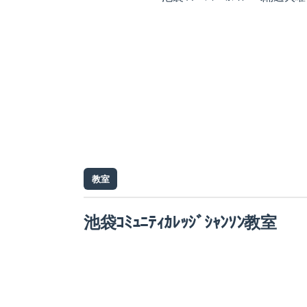
教室
池袋ｺﾐｭﾆﾃｨｶﾚｯｼﾞｼｬﾝｿﾝ教室