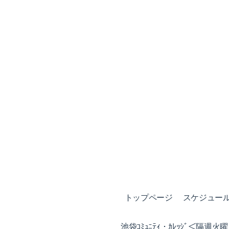
トップページ
スケジュール (
池袋ｺﾐｭﾆﾃｨ・ｶﾚｯｼﾞ＜隔週