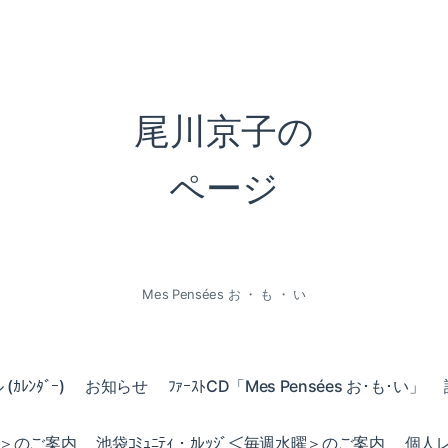
尾川京子の
ページ
Mes Pensées お ・ も ・ い
ｶﾚﾝﾀﾞｰ)
お知らせ
ﾌｧｰｽﾄCD「Mes Pensées お･も･い」
火曜＞のご案内
池袋ｺﾐｭﾆﾃｨ・ｶﾚｯｼﾞ＜毎週水曜＞のご案内
個人