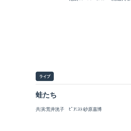
ライブ
蛙たち
共演:荒井洸子 ﾋﾟｱﾆｽﾄ:砂原嘉博