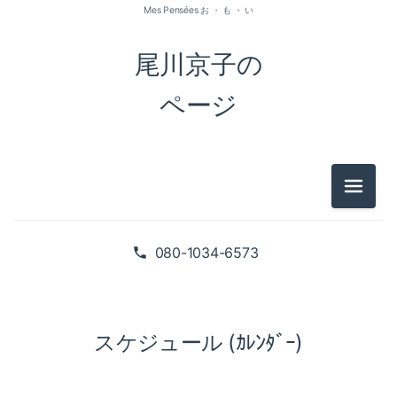
Mes Pensées お ・ も ・ い
尾川京子の
ページ
メニュ
080-1034-6573
スケジュール (ｶﾚﾝﾀﾞｰ)