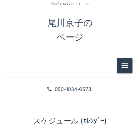
Mes Pensées お ・ も ・ い
尾川京子の
ページ
メニュ
080-1034-6573
スケジュール (ｶﾚﾝﾀﾞｰ)