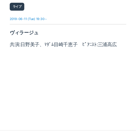
ライブ
2019-06-11 (Tue) 19:30～
ヴィラージュ
共演:日野美子、ﾏﾀﾞﾑ目崎千恵子 ﾋﾟｱﾆｽﾄ:三浦高広