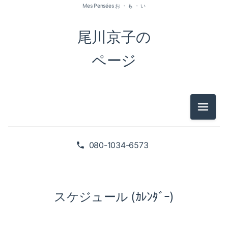
Mes Pensées お ・ も ・ い
尾川京子の
ページ
メニュ
080-1034-6573
スケジュール (ｶﾚﾝﾀﾞｰ)