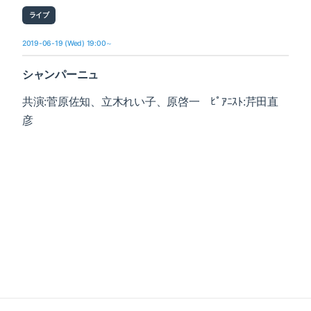
ライブ
2019-06-19 (Wed) 19:00～
シャンパーニュ
共演:菅原佐知、立木れい子、原啓一 ﾋﾟｱﾆｽﾄ:芹田直
彦