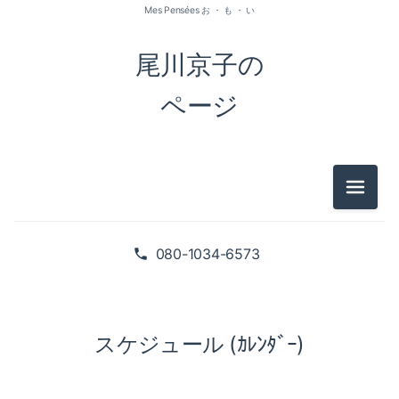
Mes Pensées お ・ も ・ い
尾川京子の
ページ
メニュ
080-1034-6573
スケジュール (ｶﾚﾝﾀﾞｰ)