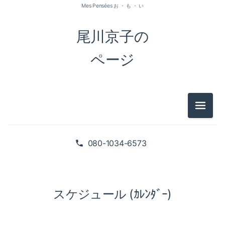
Mes Pensées お ・ も ・ い
尾川京子の
ページ
メニュ
080-1034-6573
スケジュール (ｶﾚﾝﾀﾞｰ)