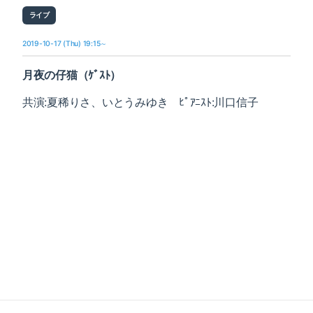
ライブ
2019-10-17 (Thu) 19:15～
月夜の仔猫（ｹﾞｽﾄ）
共演:夏稀りさ、いとうみゆき ﾋﾟｱﾆｽﾄ:川口信子