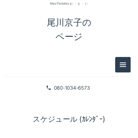
Mes Pensées お ・ も ・ い
尾川京子の
ページ
メニュ
080-1034-6573
スケジュール (ｶﾚﾝﾀﾞｰ)