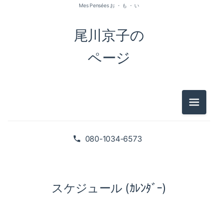
Mes Pensées お ・ も ・ い
尾川京子の
ページ
メニュ
080-1034-6573
スケジュール (ｶﾚﾝﾀﾞｰ)