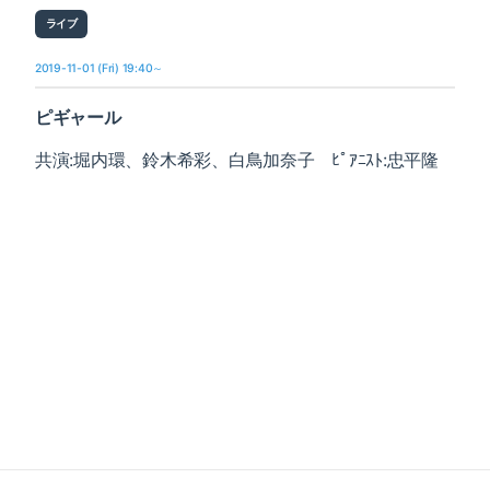
ライブ
2019-11-01 (Fri) 19:40～
ピギャール
共演:堀内環、鈴木希
彩、白鳥加奈子 ﾋﾟｱﾆｽﾄ:忠平隆