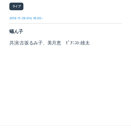
ライブ
2019-11-29 (Fri) 19:00～
蟻ん子
共演:古坂るみ子、美月恵 ﾋﾟｱﾆｽﾄ:雄太