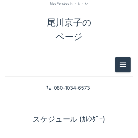
Mes Pensées お ・ も ・ い
尾川京子の
ページ
メニュ
080-1034-6573
スケジュール (ｶﾚﾝﾀﾞｰ)