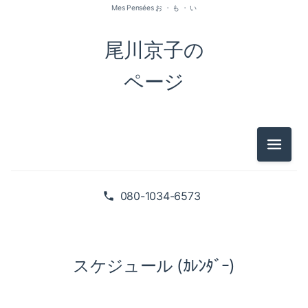
Mes Pensées お ・ も ・ い
尾川京子の
ページ
メニュ
080-1034-6573
スケジュール (ｶﾚﾝﾀﾞｰ)