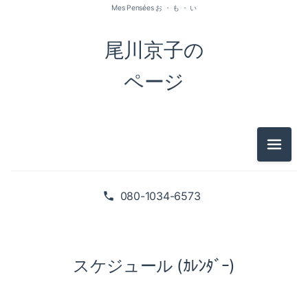
Mes Pensées お ・ も ・ い
尾川京子の
ページ
メニュ
080-1034-6573
スケジュール (ｶﾚﾝﾀﾞｰ)