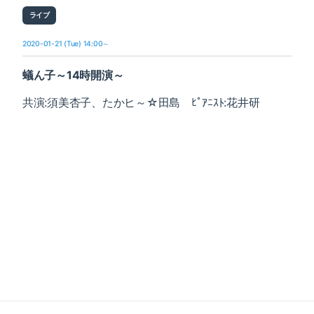
ライブ
2020-01-21 (Tue) 14:00～
蟻ん子～14時開演～
共演:須美杏子、たかヒ～☆田島 ﾋﾟｱﾆｽﾄ:花井研