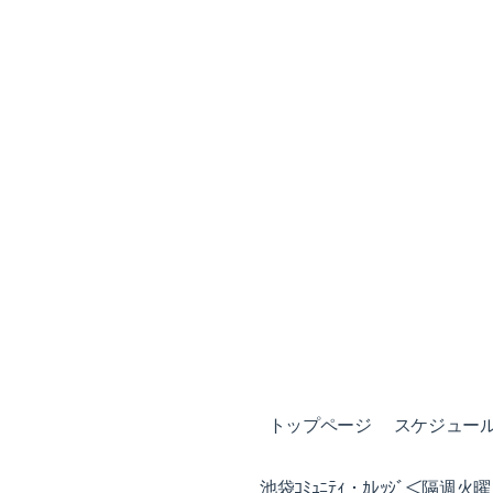
トップページ
スケジュール (
池袋ｺﾐｭﾆﾃｨ・ｶﾚｯｼﾞ＜隔週