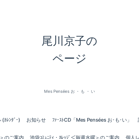
尾川京子の
ページ
Mes Pensées お ・ も ・ い
ｶﾚﾝﾀﾞｰ)
お知らせ
ﾌｧｰｽﾄCD「Mes Pensées お･も･い」
火曜＞のご案内
池袋ｺﾐｭﾆﾃｨ・ｶﾚｯｼﾞ＜毎週水曜＞のご案内
個人