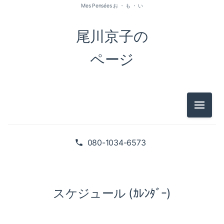
Mes Pensées お ・ も ・ い
尾川京子の
ページ
メニュ
080-1034-6573
スケジュール (ｶﾚﾝﾀﾞｰ)