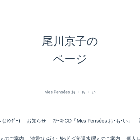
尾川京子の
ページ
Mes Pensées お ・ も ・ い
ｶﾚﾝﾀﾞｰ)
お知らせ
ﾌｧｰｽﾄCD「Mes Pensées お･も･い」
火曜＞のご案内
池袋ｺﾐｭﾆﾃｨ・ｶﾚｯｼﾞ＜毎週水曜＞のご案内
個人