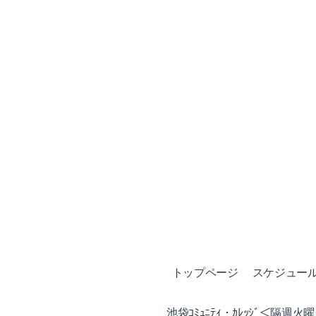
トップページ
スケジュール (
池袋ｺﾐｭﾆﾃｨ・ｶﾚｯｼﾞ＜隔週