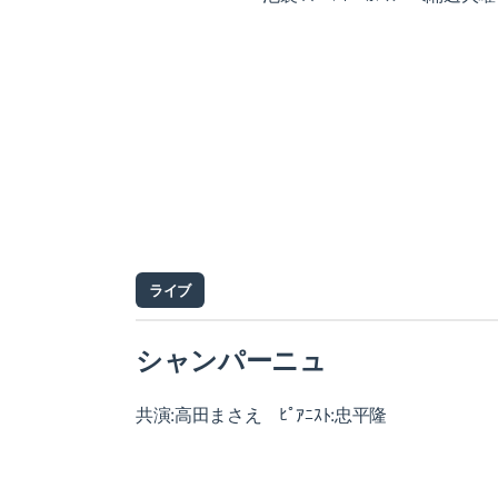
ライブ
シャンパーニュ
共演:高田まさえ ﾋﾟｱﾆｽﾄ:忠平隆