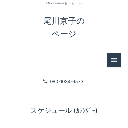
Mes Pensées お ・ も ・ い
尾川京子の
ページ
メニュ
080-1034-6573
スケジュール (ｶﾚﾝﾀﾞｰ)