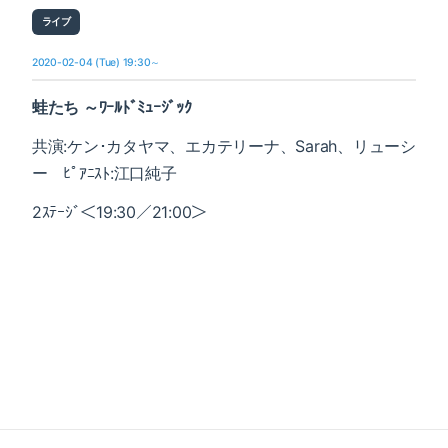
ライブ
2020-02-04 (Tue) 19:30～
蛙たち ～ﾜｰﾙﾄﾞﾐｭｰｼﾞｯｸ
共演:ケン･カタヤマ、エカテリーナ、Sarah、リューシ
ー ﾋﾟｱﾆｽﾄ:江口純子
2ｽﾃｰｼﾞ＜19:30／21:00＞