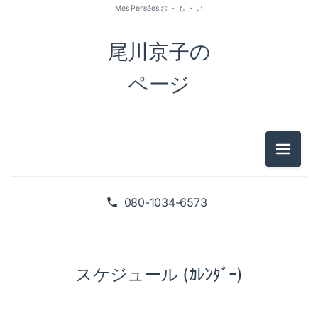
Mes Pensées お ・ も ・ い
尾川京子の
ページ
メニュ
080-1034-6573
スケジュール (ｶﾚﾝﾀﾞｰ)