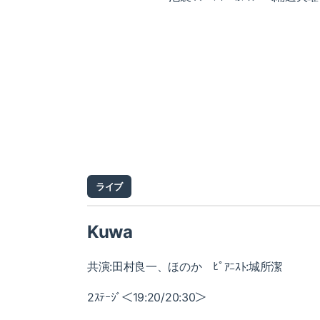
ライブ
Kuwa
共演:田村良一、ほのか ﾋﾟｱﾆｽﾄ:城所潔
2ｽﾃｰｼﾞ＜19:20/20:30＞