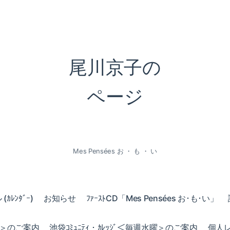
尾川京子の
ページ
Mes Pensées お ・ も ・ い
ｶﾚﾝﾀﾞｰ)
お知らせ
ﾌｧｰｽﾄCD「Mes Pensées お･も･い」
火曜＞のご案内
池袋ｺﾐｭﾆﾃｨ・ｶﾚｯｼﾞ＜毎週水曜＞のご案内
個人