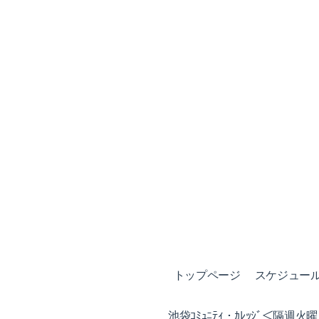
トップページ
スケジュール (
池袋ｺﾐｭﾆﾃｨ・ｶﾚｯｼﾞ＜隔週