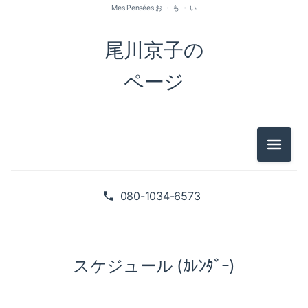
Mes Pensées お ・ も ・ い
尾川京子の
ページ
メニュ
080-1034-6573
スケジュール (ｶﾚﾝﾀﾞｰ)