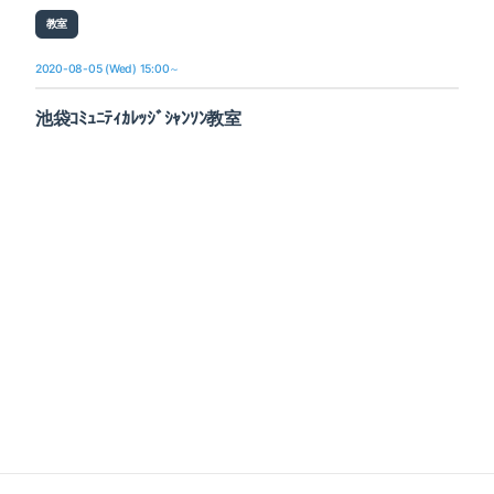
教室
2020-08-05 (Wed) 15:00～
池袋ｺﾐｭﾆﾃｨｶﾚｯｼﾞｼｬﾝｿﾝ教室