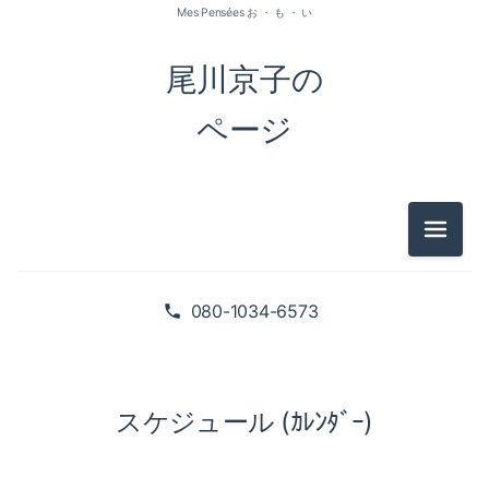
Mes Pensées お ・ も ・ い
尾川京子の
ページ
メニュ
080-1034-6573
スケジュール (ｶﾚﾝﾀﾞｰ)