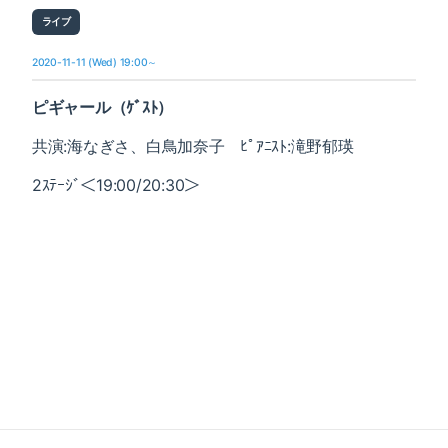
ライブ
2020-11-11 (Wed) 19:00～
ピギャール（ｹﾞｽﾄ）
共演:海なぎさ、白鳥加奈子 ﾋﾟｱﾆｽﾄ:滝野郁瑛
2ｽﾃｰｼﾞ＜19:00/20:30＞