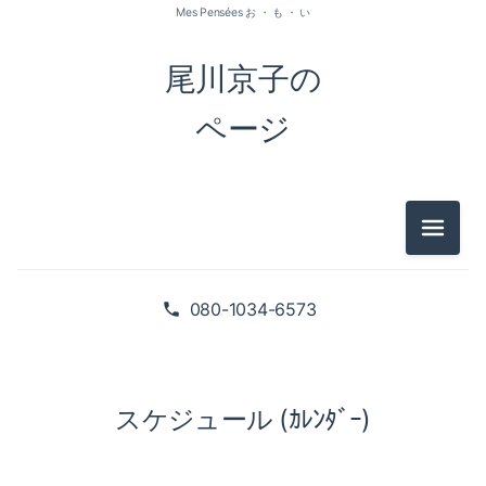
Mes Pensées お ・ も ・ い
尾川京子の
ページ
メニュ
080-1034-6573
スケジュール (ｶﾚﾝﾀﾞｰ)