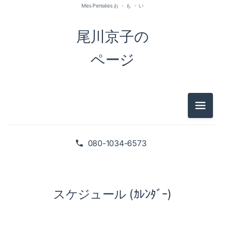
Mes Pensées お ・ も ・ い
尾川京子の
ページ
メニュ
080-1034-6573
スケジュール (ｶﾚﾝﾀﾞｰ)