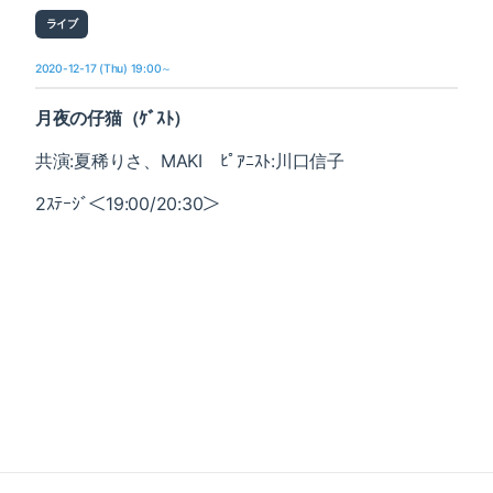
ライブ
2020-12-17 (Thu) 19:00～
月夜の仔猫（ｹﾞｽﾄ）
共演:夏稀りさ、MAKI ﾋﾟｱﾆｽﾄ:川口信子
2ｽﾃｰｼﾞ＜19:00/20:30＞