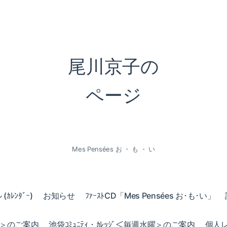
尾川京子の
ページ
Mes Pensées お ・ も ・ い
ｶﾚﾝﾀﾞｰ)
お知らせ
ﾌｧｰｽﾄCD「Mes Pensées お･も･い」
火曜＞のご案内
池袋ｺﾐｭﾆﾃｨ・ｶﾚｯｼﾞ＜毎週水曜＞のご案内
個人