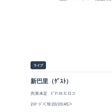
ライブ
新巴里（ｹﾞｽﾄ）
共演:未定 ﾋﾟｱﾆｽﾄ:ヒロコ
2ｽﾃｰｼﾞ＜19:20/20:45＞