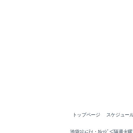
トップページ
スケジュール (
池袋ｺﾐｭﾆﾃｨ・ｶﾚｯｼﾞ＜隔週