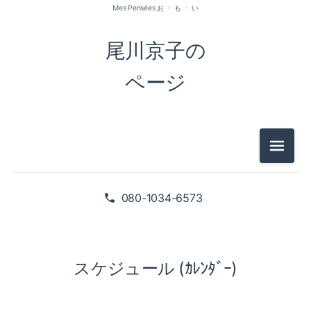
Mes Pensées お ・ も ・ い
尾川京子の
ページ
メニュ
080-1034-6573
スケジュール (ｶﾚﾝﾀﾞｰ)