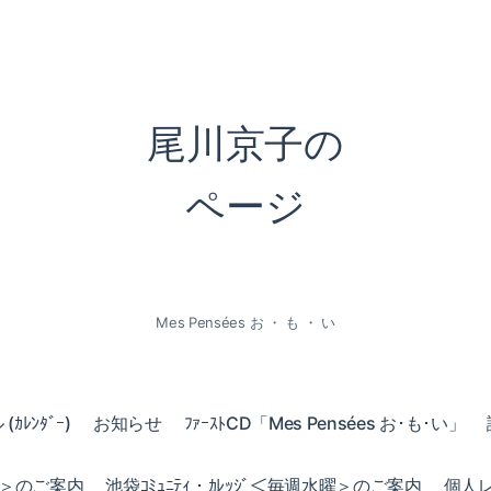
尾川京子の
ページ
Mes Pensées お ・ も ・ い
ｶﾚﾝﾀﾞｰ)
お知らせ
ﾌｧｰｽﾄCD「Mes Pensées お･も･い」
火曜＞のご案内
池袋ｺﾐｭﾆﾃｨ・ｶﾚｯｼﾞ＜毎週水曜＞のご案内
個人