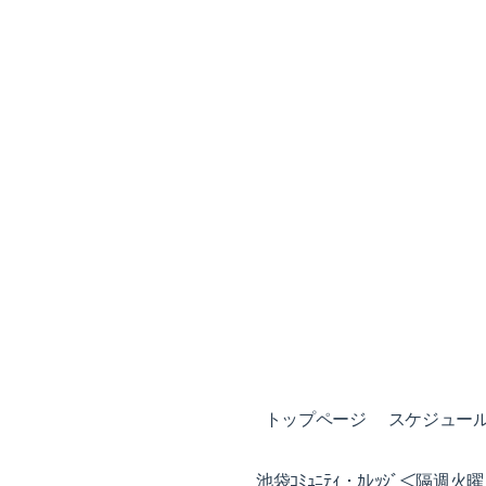
トップページ
スケジュール (
池袋ｺﾐｭﾆﾃｨ・ｶﾚｯｼﾞ＜隔週