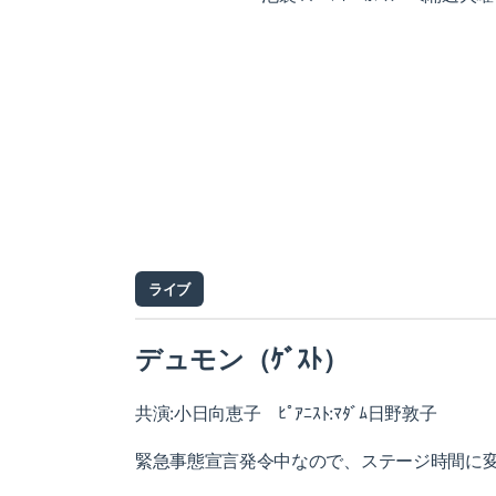
ライブ
デュモン（ｹﾞｽﾄ）
共演:小日向恵子 ﾋﾟｱﾆｽﾄ:ﾏﾀﾞﾑ日野敦子
緊急事態宣言発令中なので、ステージ時間に