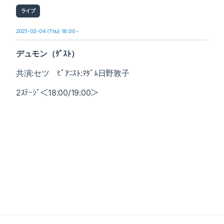
ライブ
2021-03-04 (Thu) 18:00～
デュモン（ｹﾞｽﾄ）
共演:セツ ﾋﾟｱﾆｽﾄ:ﾏﾀﾞﾑ日野敦子
2ｽﾃｰｼﾞ＜18:00/19:00＞