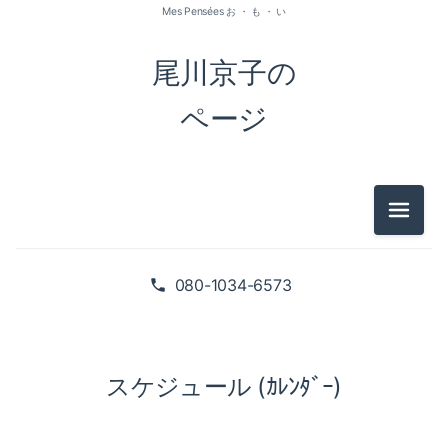
Mes Pensées お ・ も ・ い
尾川京子の
ページ
メニュ
080-1034-6573
スケジュール (ｶﾚﾝﾀﾞｰ)