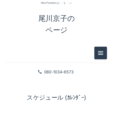
Mes Pensées お ・ も ・ い
尾川京子の
ページ
メニュ
080-1034-6573
スケジュール (ｶﾚﾝﾀﾞｰ)