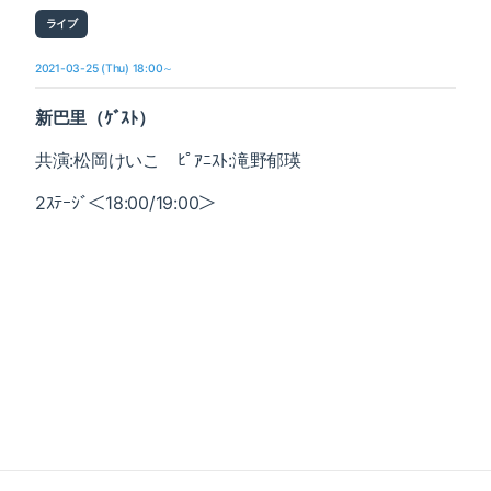
ライブ
2021-03-25 (Thu) 18:00～
新巴里（ｹﾞｽﾄ）
共演:松岡けいこ ﾋﾟｱﾆｽﾄ:滝野郁瑛
2ｽﾃｰｼﾞ＜18:00/19:00＞