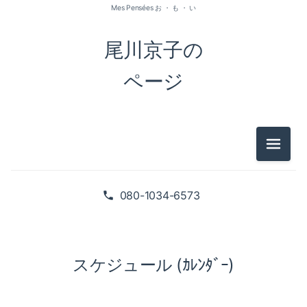
Mes Pensées お ・ も ・ い
尾川京子の
ページ
メニュ
080-1034-6573
スケジュール (ｶﾚﾝﾀﾞｰ)