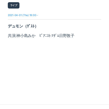
ライブ
2021-04-01 (Thu) 19:00～
デュモン（ｹﾞｽﾄ）
共演:神小島みか ﾋﾟｱﾆｽﾄ:ﾏﾀﾞﾑ日野敦子