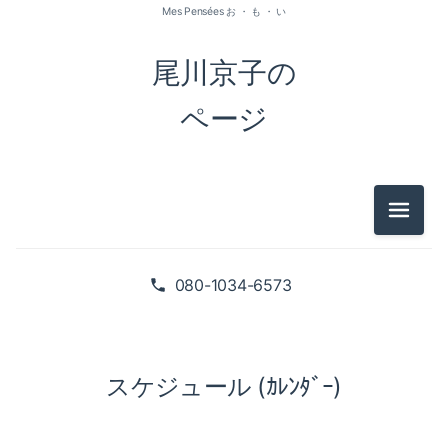
Mes Pensées お ・ も ・ い
尾川京子の
ページ
メニュ
080-1034-6573
スケジュール (ｶﾚﾝﾀﾞｰ)