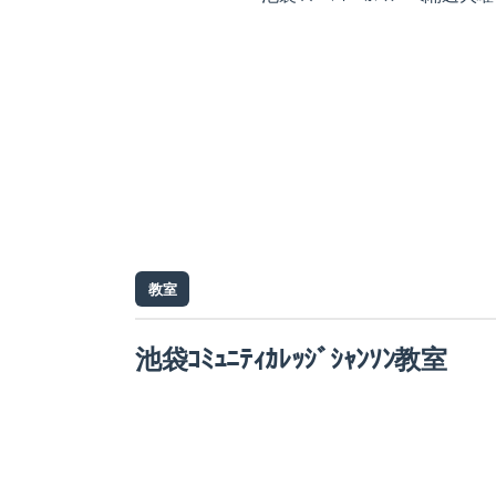
教室
池袋ｺﾐｭﾆﾃｨｶﾚｯｼﾞｼｬﾝｿﾝ教室