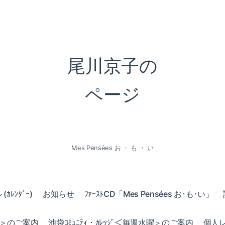
尾川京子の
ページ
Mes Pensées お ・ も ・ い
ｶﾚﾝﾀﾞｰ)
お知らせ
ﾌｧｰｽﾄCD「Mes Pensées お･も･い」
火曜＞のご案内
池袋ｺﾐｭﾆﾃｨ・ｶﾚｯｼﾞ＜毎週水曜＞のご案内
個人