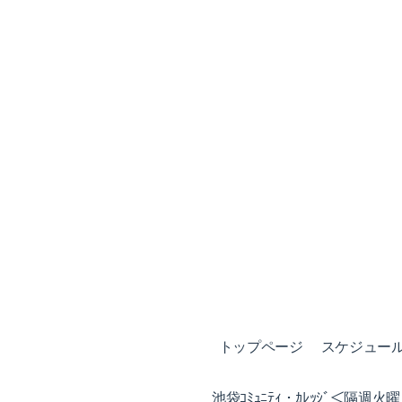
トップページ
スケジュール (
池袋ｺﾐｭﾆﾃｨ・ｶﾚｯｼﾞ＜隔週