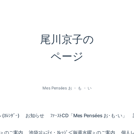
尾川京子の
ページ
Mes Pensées お ・ も ・ い
ｶﾚﾝﾀﾞｰ)
お知らせ
ﾌｧｰｽﾄCD「Mes Pensées お･も･い」
火曜＞のご案内
池袋ｺﾐｭﾆﾃｨ・ｶﾚｯｼﾞ＜毎週水曜＞のご案内
個人