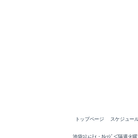
トップページ
スケジュール (
池袋ｺﾐｭﾆﾃｨ・ｶﾚｯｼﾞ＜隔週