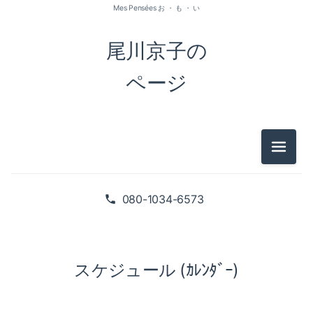
Mes Pensées お ・ も ・ い
尾川京子の
ページ
メニュ
080-1034-6573
スケジュール (ｶﾚﾝﾀﾞｰ)