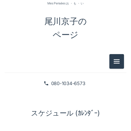
Mes Pensées お ・ も ・ い
尾川京子の
ページ
メニュ
080-1034-6573
スケジュール (ｶﾚﾝﾀﾞｰ)