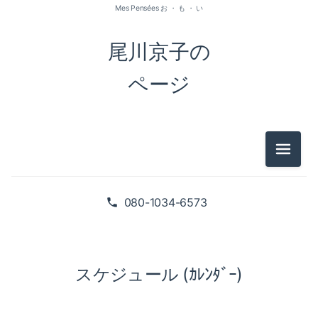
Mes Pensées お ・ も ・ い
尾川京子の
ページ
メニュ
080-1034-6573
スケジュール (ｶﾚﾝﾀﾞｰ)