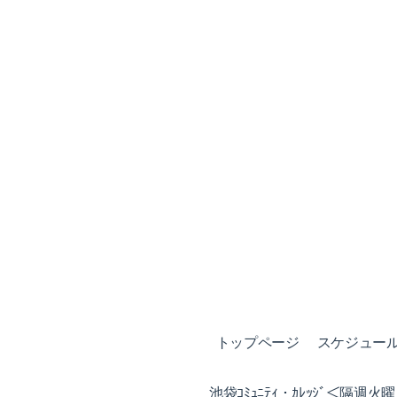
トップページ
スケジュール (
池袋ｺﾐｭﾆﾃｨ・ｶﾚｯｼﾞ＜隔週