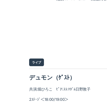
ライブ
デュモン（ｹﾞｽﾄ）
共演:堀ひろこ ﾋﾟｱﾆｽﾄ:ﾏﾀﾞﾑ日野敦子
2ｽﾃｰｼﾞ＜18:00/19:00＞