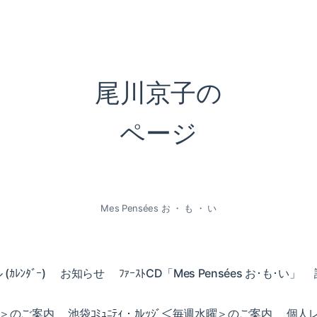
尾川京子の
ページ
Mes Pensées お ・ も ・ い
ｶﾚﾝﾀﾞｰ)
お知らせ
ﾌｧｰｽﾄCD「Mes Pensées お･も･い」
火曜＞のご案内
池袋ｺﾐｭﾆﾃｨ・ｶﾚｯｼﾞ＜毎週水曜＞のご案内
個人