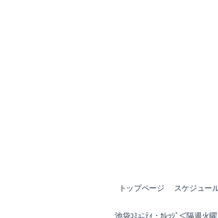
トップページ
スケジュール (
池袋ｺﾐｭﾆﾃｨ・ｶﾚｯｼﾞ＜隔週