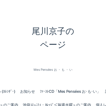
尾川京子の
ページ
Mes Pensées お ・ も ・ い
ｶﾚﾝﾀﾞｰ)
お知らせ
ﾌｧｰｽﾄCD「Mes Pensées お･も･い」
火曜＞のご案内
池袋ｺﾐｭﾆﾃｨ・ｶﾚｯｼﾞ＜毎週水曜＞のご案内
個人