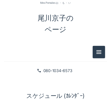
Mes Pensées お ・ も ・ い
尾川京子の
ページ
メニュ
080-1034-6573
スケジュール (ｶﾚﾝﾀﾞｰ)