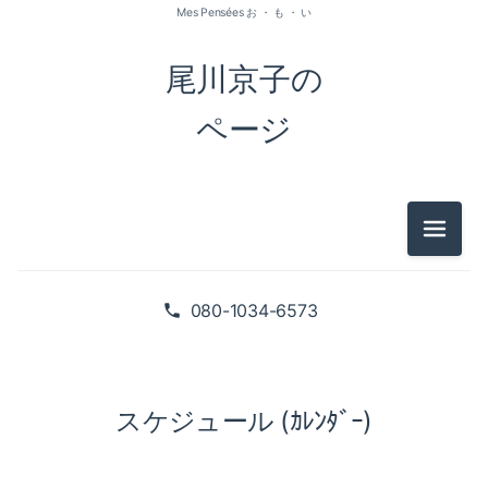
Mes Pensées お ・ も ・ い
尾川京子の
ページ
メニュ
080-1034-6573
スケジュール (ｶﾚﾝﾀﾞｰ)