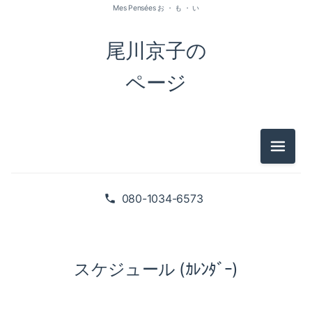
Mes Pensées お ・ も ・ い
尾川京子の
ページ
メニュ
080-1034-6573
スケジュール (ｶﾚﾝﾀﾞｰ)