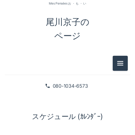
Mes Pensées お ・ も ・ い
尾川京子の
ページ
メニュ
080-1034-6573
スケジュール (ｶﾚﾝﾀﾞｰ)