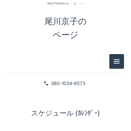
Mes Pensées お ・ も ・ い
尾川京子の
ページ
メニュ
080-1034-6573
スケジュール (ｶﾚﾝﾀﾞｰ)