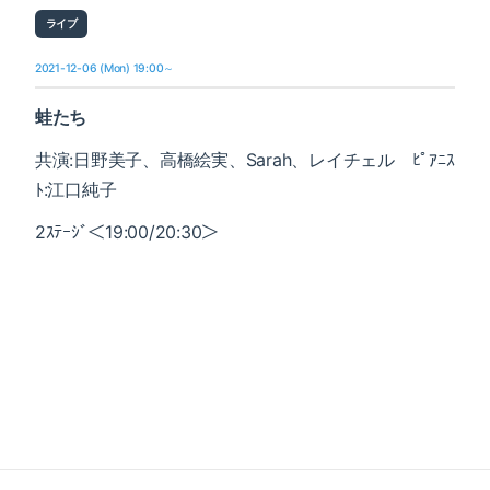
ライブ
2021-12-06 (Mon) 19:00～
蛙たち
共演:日野美子、高橋絵実、Sarah、レイチェル ﾋﾟｱﾆｽ
ﾄ:江口純子
2ｽﾃｰｼﾞ＜19:00/20:30＞