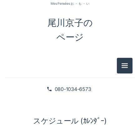
Mes Pensées お ・ も ・ い
尾川京子の
ページ
メニュ
080-1034-6573
スケジュール (ｶﾚﾝﾀﾞｰ)