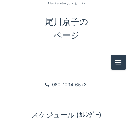
Mes Pensées お ・ も ・ い
尾川京子の
ページ
メニュ
080-1034-6573
スケジュール (ｶﾚﾝﾀﾞｰ)