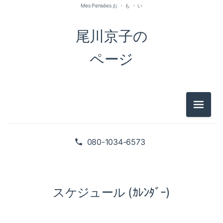
Mes Pensées お ・ も ・ い
尾川京子の
ページ
メニュ
080-1034-6573
スケジュール (ｶﾚﾝﾀﾞｰ)