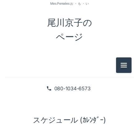
Mes Pensées お ・ も ・ い
尾川京子の
ページ
メニュ
080-1034-6573
スケジュール (ｶﾚﾝﾀﾞｰ)