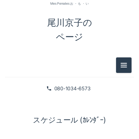
Mes Pensées お ・ も ・ い
尾川京子の
ページ
メニュ
080-1034-6573
スケジュール (ｶﾚﾝﾀﾞｰ)